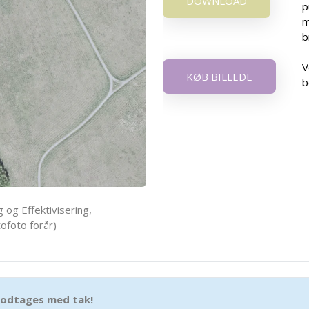
DOWNLOAD
p
m
b
V
KØB BILLEDE
b
 og Effektivisering,
ofoto forår)
 modtages med tak!