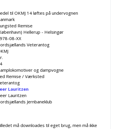
edel til OKMJ 14 løftes på undervognen
anmark
ungsted Remise
København) Hellerup - Helsingør
978-08-XX
ordsjællands Veterantog
KMJ
r.
4
amplokomotiver og dampvogne
ed Remise / Værksted
eterantog
eer Lauritzen
eer Lauritzen
ordsjællands Jernbaneklub
illedet må downloades til eget brug, men må ikke