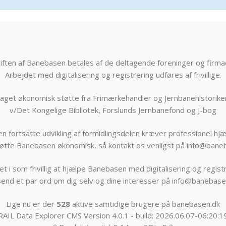
iften af Banebasen betales af de deltagende foreninger og firma
Arbejdet med digitalisering og registrering udføres af frivillige.
get økonomisk støtte fra Frimærkehandler og Jernbanehistorik
v/Det Kongelige Bibliotek, Forslunds Jernbanefond og J-bog
n fortsatte udvikling af formidlingsdelen kræver professionel hjæ
støtte Banebasen økonomisk, så kontakt os venligst på info@bane
t i som frivillig at hjælpe Banebasen med digitalisering og registr
send et par ord om dig selv og dine interesser på info@banebase
Lige nu er der
528
aktive samtidige brugere på banebasen.dk
RAIL Data Explorer CMS Version 4.0.1 - build: 2026.06.07-06:20:1