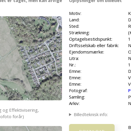
det er taget, men kan afvige
Oplysninger om billedet
Motiv:
K
Land:
D
Sted:
R
Strækning:
(
Optagelsestidspunkt:
1
Driftsselskab eller fabrik:
N
Ejendomsmærke:
O
Litra:
N
Nr.:
1
Emne:
D
Emne:
V
Emne:
V
Fotograf:
P
Samling:
P
Arkiv:
N
 og Effektivisering,
Billedteknisk info:
ofoto forår)
B