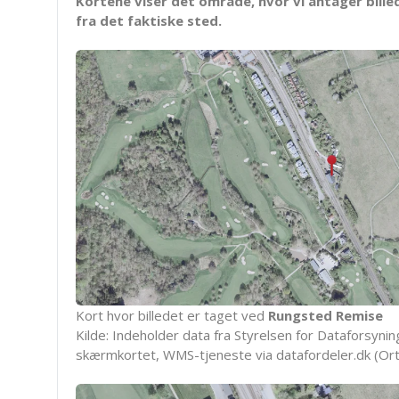
Kortene viser det område, hvor vi antager bille
fra det faktiske sted.
Kort hvor billedet er taget ved
Rungsted Remise
Kilde: Indeholder data fra Styrelsen for Dataforsyning
skærmkortet, WMS-tjeneste via datafordeler.dk (Ort