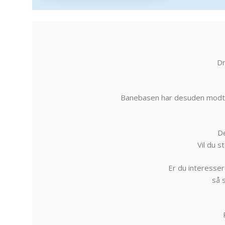
Dr
Banebasen har desuden modta
De
Vil du 
Er du interessere
så 