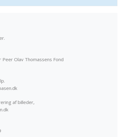
er.
er Peer Olav Thomassens Fond
lp.
basen.dk
ering af billeder,
n.dk
9