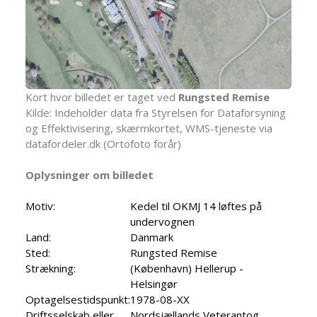
Kort hvor billedet er taget ved
Rungsted Remise
Kilde: Indeholder data fra Styrelsen for Dataforsyning
og Effektivisering, skærmkortet, WMS-tjeneste via
datafordeler.dk (Ortofoto forår)
Oplysninger om billedet
Motiv:
Kedel til OKMJ 14 løftes på
undervognen
Land:
Danmark
Sted:
Rungsted Remise
Strækning:
(København) Hellerup -
Helsingør
Optagelsestidspunkt:
1978-08-XX
Driftsselskab eller
Nordsjællands Veterantog