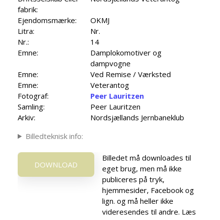
fabrik:
Ejendomsmærke:
OKMJ
Litra:
Nr.
Nr.:
14
Emne:
Damplokomotiver og
dampvogne
Emne:
Ved Remise / Værksted
Emne:
Veterantog
Fotograf:
Peer Lauritzen
Samling:
Peer Lauritzen
Arkiv:
Nordsjællands Jernbaneklub
Billedteknisk info:
Billedet må downloades til
DOWNLOAD
eget brug, men må ikke
publiceres på tryk,
hjemmesider, Facebook og
lign. og må heller ikke
videresendes til andre. Læs