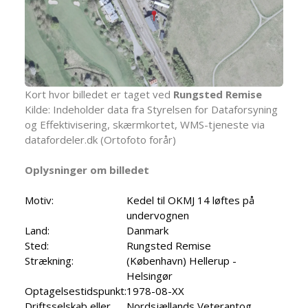
Kort hvor billedet er taget ved
Rungsted Remise
Kilde: Indeholder data fra Styrelsen for Dataforsyning
og Effektivisering, skærmkortet, WMS-tjeneste via
datafordeler.dk (Ortofoto forår)
Oplysninger om billedet
Motiv:
Kedel til OKMJ 14 løftes på
undervognen
Land:
Danmark
Sted:
Rungsted Remise
Strækning:
(København) Hellerup -
Helsingør
Optagelsestidspunkt:
1978-08-XX
Driftsselskab eller
Nordsjællands Veterantog