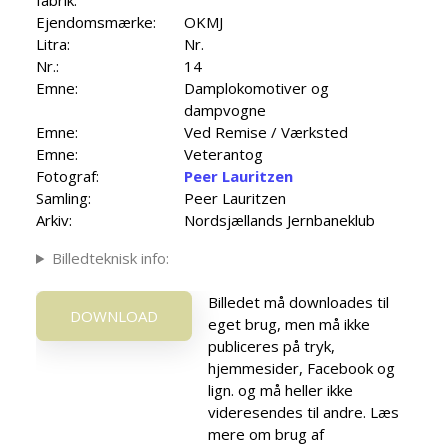
Ejendomsmærke:
OKMJ
Litra:
Nr.
Nr.:
14
Emne:
Damplokomotiver og
dampvogne
Emne:
Ved Remise / Værksted
Emne:
Veterantog
Fotograf:
Peer Lauritzen
Samling:
Peer Lauritzen
Arkiv:
Nordsjællands Jernbaneklub
Billedteknisk info:
Billedet må downloades til
DOWNLOAD
eget brug, men må ikke
publiceres på tryk,
hjemmesider, Facebook og
lign. og må heller ikke
videresendes til andre. Læs
mere om brug af