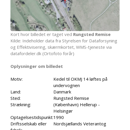
Kort hvor billedet er taget ved
Rungsted Remise
Kilde: Indeholder data fra Styrelsen for Dataforsyning
og Effektivisering, skærmkortet, WMS-tjeneste via
datafordeler.dk (Ortofoto forår)
Oplysninger om billedet
Motiv:
Kedel til OKMJ 14 løftes på
undervognen
Land:
Danmark
Sted:
Rungsted Remise
Strækning:
(København) Hellerup -
Helsingør
Optagelsestidspunkt:
1990
Driftsselskab eller
Nordsjællands Veterantog
fabrik: