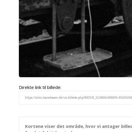
Direkte link til billede:
Kortene viser det område, hvor vi antager bille