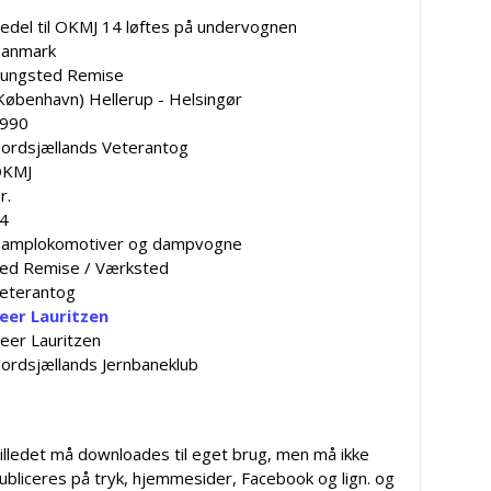
edel til OKMJ 14 løftes på undervognen
anmark
ungsted Remise
København) Hellerup - Helsingør
990
ordsjællands Veterantog
KMJ
r.
4
amplokomotiver og dampvogne
ed Remise / Værksted
eterantog
eer Lauritzen
eer Lauritzen
ordsjællands Jernbaneklub
illedet må downloades til eget brug, men må ikke
ubliceres på tryk, hjemmesider, Facebook og lign. og