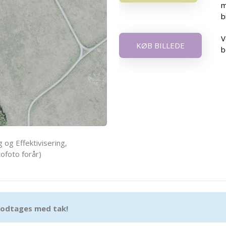
m
b
V
KØB BILLEDE
b
 og Effektivisering,
ofoto forår)
 modtages med tak!