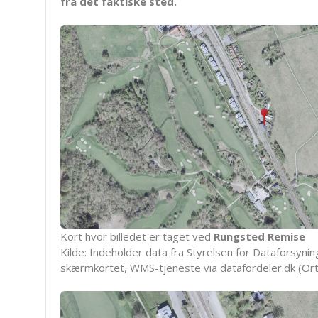
fra det faktiske sted.
Kort hvor billedet er taget ved
Rungsted Remise
Kilde: Indeholder data fra Styrelsen for Dataforsyning
skærmkortet, WMS-tjeneste via datafordeler.dk (Ort