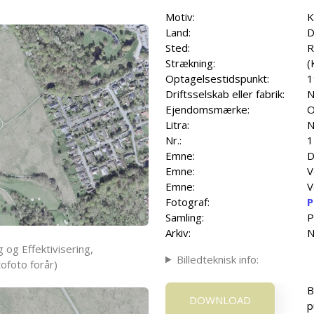
Motiv:
K
Land:
D
Sted:
R
Strækning:
(
Optagelsestidspunkt:
1
Driftsselskab eller fabrik:
N
Ejendomsmærke:
O
Litra:
N
Nr.:
1
Emne:
D
Emne:
V
Emne:
V
Fotograf:
P
Samling:
P
Arkiv:
N
 og Effektivisering,
Billedteknisk info:
ofoto forår)
B
DOWNLOAD
p