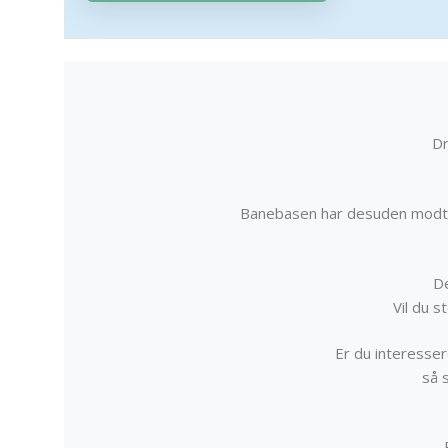
Dr
Banebasen har desuden modta
De
Vil du 
Er du interessere
så 