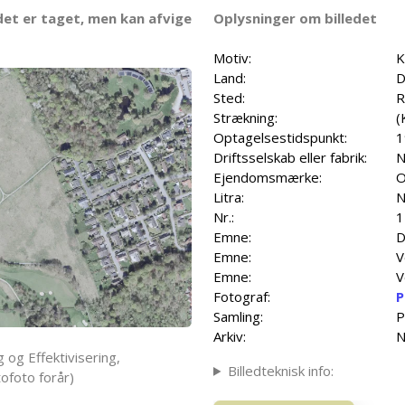
det er taget, men kan afvige
Oplysninger om billedet
Motiv:
K
Land:
D
Sted:
R
Strækning:
(
Optagelsestidspunkt:
1
Driftsselskab eller fabrik:
N
Ejendomsmærke:
O
Litra:
N
Nr.:
1
Emne:
D
Emne:
V
Emne:
V
Fotograf:
P
Samling:
P
Arkiv:
N
 og Effektivisering,
Billedteknisk info:
ofoto forår)