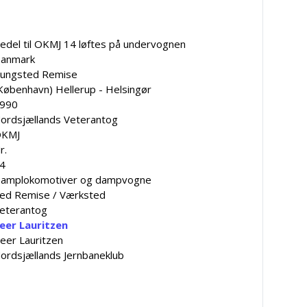
edel til OKMJ 14 løftes på undervognen
anmark
ungsted Remise
København) Hellerup - Helsingør
990
ordsjællands Veterantog
KMJ
r.
4
amplokomotiver og dampvogne
ed Remise / Værksted
eterantog
eer Lauritzen
eer Lauritzen
ordsjællands Jernbaneklub