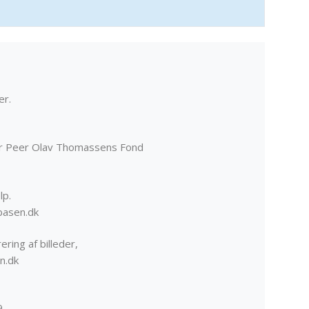
er.
er Peer Olav Thomassens Fond
lp.
basen.dk
ering af billeder,
n.dk
9