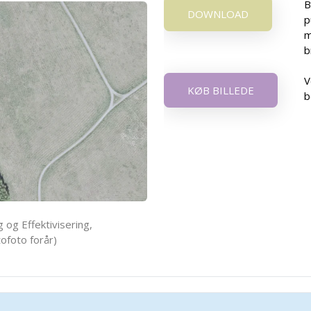
B
DOWNLOAD
p
m
b
V
KØB BILLEDE
b
 og Effektivisering,
ofoto forår)