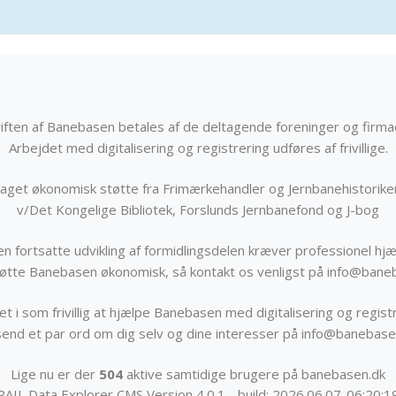
iften af Banebasen betales af de deltagende foreninger og firma
Arbejdet med digitalisering og registrering udføres af frivillige.
get økonomisk støtte fra Frimærkehandler og Jernbanehistorik
v/Det Kongelige Bibliotek, Forslunds Jernbanefond og J-bog
n fortsatte udvikling af formidlingsdelen kræver professionel hjæ
støtte Banebasen økonomisk, så kontakt os venligst på info@bane
t i som frivillig at hjælpe Banebasen med digitalisering og registr
send et par ord om dig selv og dine interesser på info@banebase
Lige nu er der
504
aktive samtidige brugere på banebasen.dk
RAIL Data Explorer CMS Version 4.0.1 - build: 2026.06.07-06:20:1