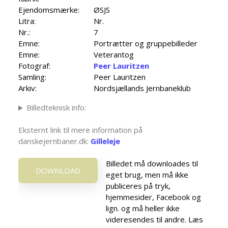
Ejendomsmærke:
ØSJS
Litra:
Nr.
Nr.:
7
Emne:
Portrætter og gruppebilleder
Emne:
Veterantog
Fotograf:
Peer Lauritzen
Samling:
Peer Lauritzen
Arkiv:
Nordsjællands Jernbaneklub
Billedteknisk info:
Eksternt link til mere information på
danskejernbaner.dk:
Gilleleje
Billedet må downloades til
DOWNLOAD
eget brug, men må ikke
publiceres på tryk,
hjemmesider, Facebook og
lign. og må heller ikke
videresendes til andre. Læs