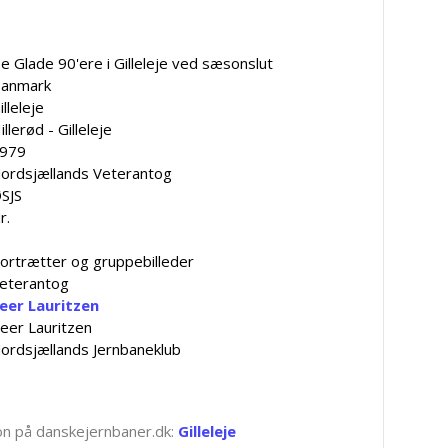
e Glade 90'ere i Gilleleje ved sæsonslut
anmark
illeleje
illerød - Gilleleje
979
ordsjællands Veterantog
SJS
r.
ortrætter og gruppebilleder
eterantog
eer Lauritzen
eer Lauritzen
ordsjællands Jernbaneklub
tion på danskejernbaner.dk:
Gilleleje