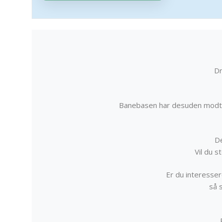
Dr
Banebasen har desuden modta
De
Vil du 
Er du interessere
så 