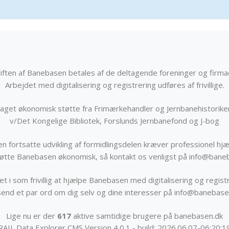
iften af Banebasen betales af de deltagende foreninger og firma
Arbejdet med digitalisering og registrering udføres af frivillige.
get økonomisk støtte fra Frimærkehandler og Jernbanehistorik
v/Det Kongelige Bibliotek, Forslunds Jernbanefond og J-bog
n fortsatte udvikling af formidlingsdelen kræver professionel hjæ
støtte Banebasen økonomisk, så kontakt os venligst på info@bane
t i som frivillig at hjælpe Banebasen med digitalisering og registr
send et par ord om dig selv og dine interesser på info@banebase
Lige nu er der
617
aktive samtidige brugere på banebasen.dk
RAIL Data Explorer CMS Version 4.0.1 - build: 2026.06.07-06:20:1