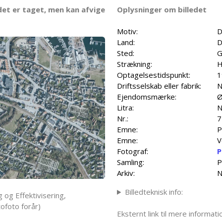
det er taget, men kan afvige
Oplysninger om billedet
Motiv:
D
Land:
D
Sted:
G
Strækning:
H
Optagelsestidspunkt:
1
Driftsselskab eller fabrik:
N
Ejendomsmærke:
Ø
Litra:
N
Nr.:
7
Emne:
P
Emne:
V
Fotograf:
P
Samling:
P
Arkiv:
N
Billedteknisk info:
 og Effektivisering,
ofoto forår)
Eksternt link til mere informa