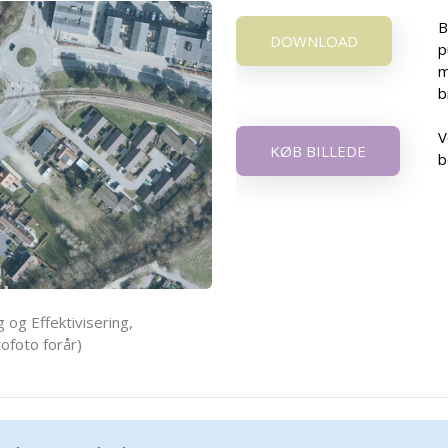
B
DOWNLOAD
p
m
b
V
KØB BILLEDE
b
 og Effektivisering,
ofoto forår)