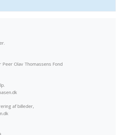
er.
er Peer Olav Thomassens Fond
lp.
basen.dk
ering af billeder,
n.dk
9