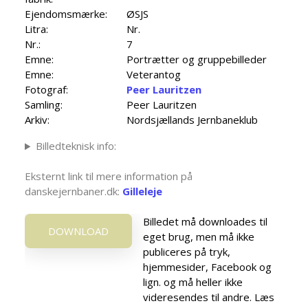
Ejendomsmærke:
ØSJS
Litra:
Nr.
Nr.:
7
Emne:
Portrætter og gruppebilleder
Emne:
Veterantog
Fotograf:
Peer Lauritzen
Samling:
Peer Lauritzen
Arkiv:
Nordsjællands Jernbaneklub
Billedteknisk info:
Eksternt link til mere information på
danskejernbaner.dk:
Gilleleje
Billedet må downloades til
DOWNLOAD
eget brug, men må ikke
publiceres på tryk,
hjemmesider, Facebook og
lign. og må heller ikke
videresendes til andre. Læs