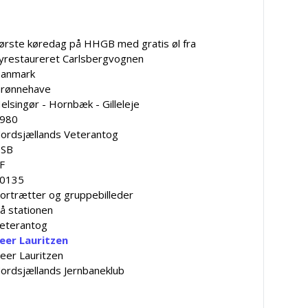
ørste køredag på HHGB med gratis øl fra
yrestaureret Carlsbergvognen
anmark
rønnehave
elsingør - Hornbæk - Gilleleje
980
ordsjællands Veterantog
SB
F
0135
ortrætter og gruppebilleder
å stationen
eterantog
eer Lauritzen
eer Lauritzen
ordsjællands Jernbaneklub