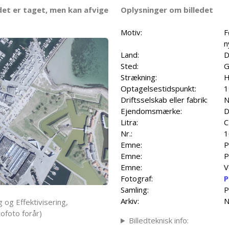
det er taget, men kan afvige
Oplysninger om billedet
Motiv:
F
n
Land:
D
Sted:
G
Strækning:
H
Optagelsestidspunkt:
1
Driftsselskab eller fabrik:
N
Ejendomsmærke:
D
Litra:
C
Nr.:
1
Emne:
P
Emne:
P
Emne:
V
Fotograf:
P
Samling:
P
Arkiv:
N
 og Effektivisering,
ofoto forår)
Billedteknisk info: