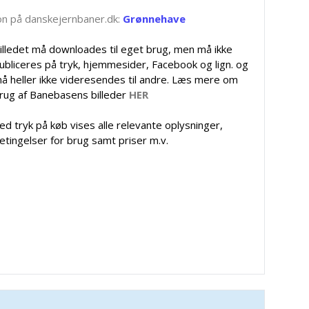
tion på danskejernbaner.dk:
Grønnehave
illedet må downloades til eget brug, men må ikke
ubliceres på tryk, hjemmesider, Facebook og lign. og
å heller ikke videresendes til andre. Læs mere om
rug af Banebasens billeder
HER
ed tryk på køb vises alle relevante oplysninger,
etingelser for brug samt priser m.v.