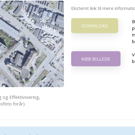
Eksternt link til mere informa
B
DOWNLOAD
p
m
b
V
KØB BILLEDE
b
 og Effektivisering,
ofoto forår)