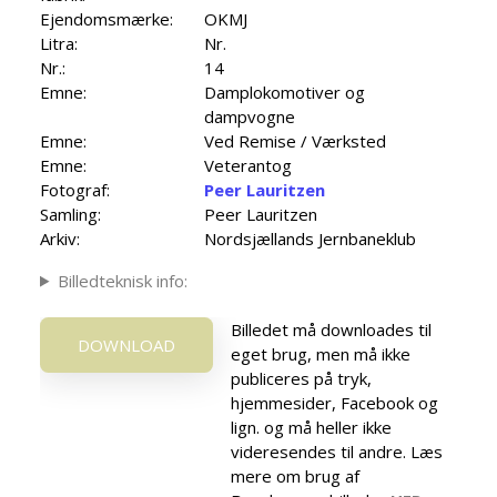
Ejendomsmærke:
OKMJ
Litra:
Nr.
Nr.:
14
Emne:
Damplokomotiver og
dampvogne
Emne:
Ved Remise / Værksted
Emne:
Veterantog
Fotograf:
Peer Lauritzen
Samling:
Peer Lauritzen
Arkiv:
Nordsjællands Jernbaneklub
Billedteknisk info:
Billedet må downloades til
DOWNLOAD
eget brug, men må ikke
publiceres på tryk,
hjemmesider, Facebook og
lign. og må heller ikke
videresendes til andre. Læs
mere om brug af