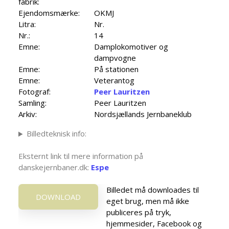
fabrik:
Ejendomsmærke:
OKMJ
Litra:
Nr.
Nr.:
14
Emne:
Damplokomotiver og
dampvogne
Emne:
På stationen
Emne:
Veterantog
Fotograf:
Peer Lauritzen
Samling:
Peer Lauritzen
Arkiv:
Nordsjællands Jernbaneklub
Billedteknisk info:
Eksternt link til mere information på
danskejernbaner.dk:
Espe
Billedet må downloades til
DOWNLOAD
eget brug, men må ikke
publiceres på tryk,
hjemmesider, Facebook og