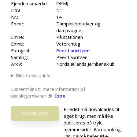
Ejendomsmærke:
OKMJ
Litra:
Nr.
Nr.:
14
Emne:
Damplokomotiver og
dampvogne
Emne:
På stationen
Emne:
Veterantog
Fotograf:
Peer Lauritzen
Samling:
Peer Lauritzen
Arkiv:
Nordsjællands Jernbaneklub
Billedteknisk info:
Eksternt link til mere information på
danskejernbaner.dk:
Espe
Billedet må downloades til
DOWNLOAD
eget brug, men må ikke
publiceres på tryk,
hjemmesider, Facebook og
lign. og må heller ikke