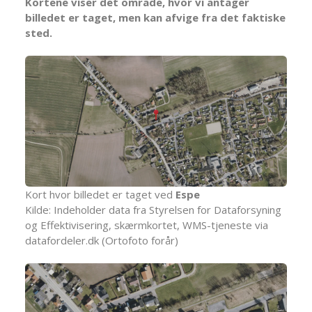
Kortene viser det område, hvor vi antager
billedet er taget, men kan afvige fra det faktiske
sted.
Kort hvor billedet er taget ved
Espe
Kilde: Indeholder data fra Styrelsen for Dataforsyning
og Effektivisering, skærmkortet, WMS-tjeneste via
datafordeler.dk (Ortofoto forår)