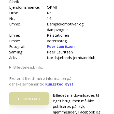
fabrik:
Ejendomsmærke:
OKMJ
Litra:
Nr.
Nr.:
14
Emne:
Damplokomotiver og
dampvogne
Emne:
På stationen
Emne:
Veterantog
Fotograf:
Peer Lauritzen
Samling:
Peer Lauritzen
Arkiv:
Nordsjællands Jernbaneklub
Billedteknisk info:
Eksternt link til mere information på
danskejernbaner.dk:
Rungsted Kyst
Billedet må downloades til
DOWNLOAD
eget brug, men må ikke
publiceres på tryk,
hjemmesider, Facebook og