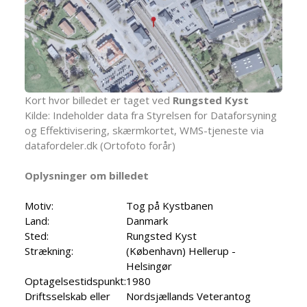
Kort hvor billedet er taget ved
Rungsted Kyst
Kilde: Indeholder data fra Styrelsen for Dataforsyning
og Effektivisering, skærmkortet, WMS-tjeneste via
datafordeler.dk (Ortofoto forår)
Oplysninger om billedet
Motiv:
Tog på Kystbanen
Land:
Danmark
Sted:
Rungsted Kyst
Strækning:
(København) Hellerup -
Helsingør
Optagelsestidspunkt:
1980
Driftsselskab eller
Nordsjællands Veterantog