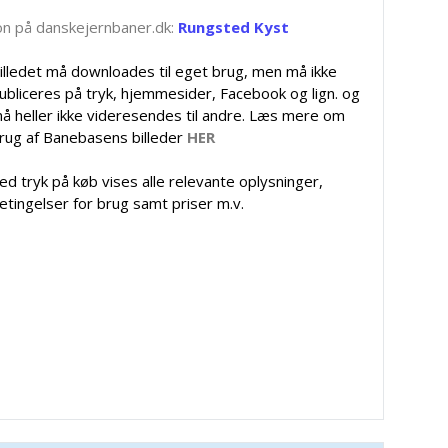
tion på danskejernbaner.dk:
Rungsted Kyst
illedet må downloades til eget brug, men må ikke
ubliceres på tryk, hjemmesider, Facebook og lign. og
å heller ikke videresendes til andre. Læs mere om
rug af Banebasens billeder
HER
ed tryk på køb vises alle relevante oplysninger,
etingelser for brug samt priser m.v.