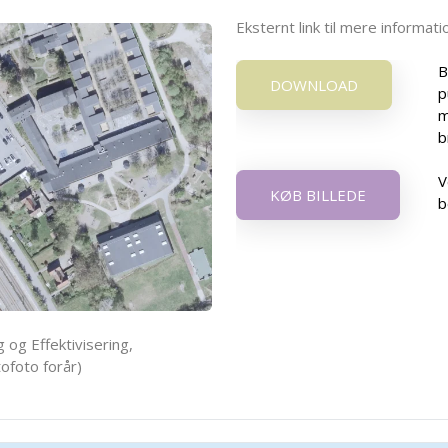
Eksternt link til mere informa
B
DOWNLOAD
p
m
b
V
KØB BILLEDE
b
 og Effektivisering,
ofoto forår)