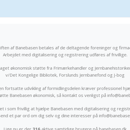
iften af Banebasen betales af de deltagende foreninger og firma
Arbejdet med digitalisering og registrering udføres af frivillige.
get økonomisk støtte fra Frimærkehandler og Jernbanehistorik
v/Det Kongelige Bibliotek, Forslunds Jernbanefond og J-bog
n fortsatte udvikling af formidlingsdelen kræver professionel hjæ
støtte Banebasen økonomisk, så kontakt os venligst på info@bane
t i som frivillig at hjælpe Banebasen med digitalisering og registr
send et par ord om dig selv og dine interesser på info@banebase
Lige nu er der
316
aktive samtidige brugere på banebasen.dk