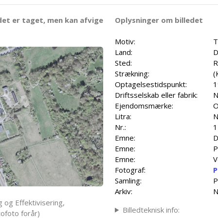
det er taget, men kan afvige
Oplysninger om billedet
Motiv:
T
Land:
D
Sted:
R
Strækning:
(
Optagelsestidspunkt:
1
Driftsselskab eller fabrik:
N
Ejendomsmærke:
O
Litra:
N
Nr.:
1
Emne:
D
Emne:
P
Emne:
V
Fotograf:
P
Samling:
P
Arkiv:
N
 og Effektivisering,
Billedteknisk info:
ofoto forår)