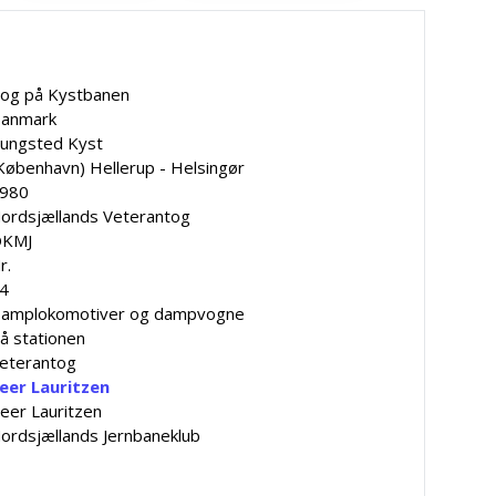
og på Kystbanen
anmark
ungsted Kyst
København) Hellerup - Helsingør
980
ordsjællands Veterantog
KMJ
r.
4
amplokomotiver og dampvogne
å stationen
eterantog
eer Lauritzen
eer Lauritzen
ordsjællands Jernbaneklub