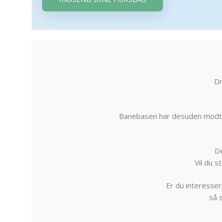
Dr
Banebasen har desuden modta
De
Vil du 
Er du interessere
så 