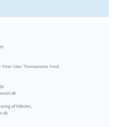
er.
er Peer Olav Thomassens Fond
lp.
basen.dk
ering af billeder,
n.dk