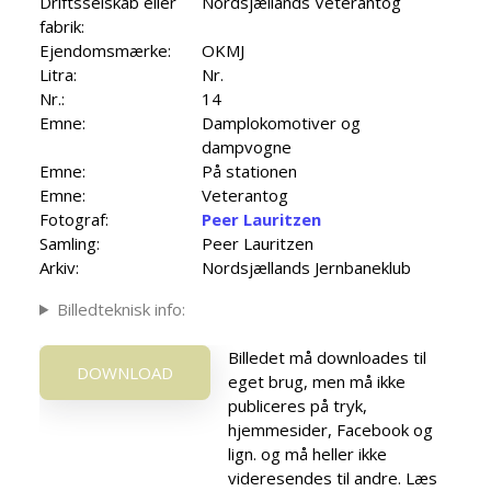
Driftsselskab eller
Nordsjællands Veterantog
fabrik:
Ejendomsmærke:
OKMJ
Litra:
Nr.
Nr.:
14
Emne:
Damplokomotiver og
dampvogne
Emne:
På stationen
Emne:
Veterantog
Fotograf:
Peer Lauritzen
Samling:
Peer Lauritzen
Arkiv:
Nordsjællands Jernbaneklub
Billedteknisk info:
Billedet må downloades til
DOWNLOAD
eget brug, men må ikke
publiceres på tryk,
hjemmesider, Facebook og
lign. og må heller ikke
videresendes til andre. Læs