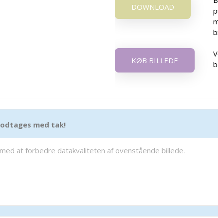
DOWNLOAD
p
m
b
V
KØB BILLEDE
b
 modtages med tak!