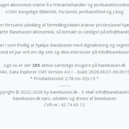
get økonomisk støtte fra Frimærkehandler og Jernbanehistorik
v/Det Kongelige Bibliotek, Forslunds Jernbanefond og J-bog
n fortsatte udvikling af formidlingsdelen kræver professionel hjæ
støtte Banebasen økonomisk, så kontakt os venligst på info@bane
t i som frivillig at hjælpe Banebasen med digitalisering og registr
send et par ord om dig selv og dine interesser på info@banebase
Lige nu er der
285
aktive samtidige brugere på banebasen.dk
RAIL Data Explorer CMS Version 4.0.1 - build: 2026.06.07-06:20:1
* Produktionstid: 2,78 ms SQL=5 *
-------
pyright © 2022-2026 by banebasen.dk - E-Mail: info@banebasen
banebasen.dk ejes, udvikles og drives af Banebasen
CVR-nr.: 42 74 63 12