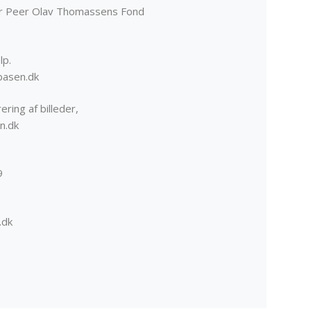
er Peer Olav Thomassens Fond
lp.
basen.dk
ering af billeder,
n.dk
9
.dk