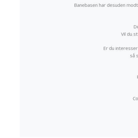
Banebasen har desuden modta
De
Vil du 
Er du interessere
så 
Co