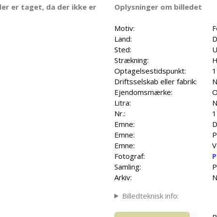
er er taget, da der ikke er
Oplysninger om billedet
Motiv:
F
Land:
D
Sted:
U
Strækning:
H
Optagelsestidspunkt:
1
Driftsselskab eller fabrik:
N
Ejendomsmærke:
O
Litra:
N
Nr.:
1
Emne:
D
Emne:
P
Emne:
V
Fotograf:
P
Samling:
P
Arkiv:
N
Billedteknisk info:
B