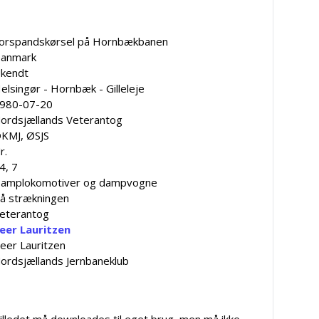
orspandskørsel på Hornbækbanen
anmark
kendt
elsingør - Hornbæk - Gilleleje
980-07-20
ordsjællands Veterantog
KMJ, ØSJS
r.
4, 7
amplokomotiver og dampvogne
å strækningen
eterantog
eer Lauritzen
eer Lauritzen
ordsjællands Jernbaneklub
illedet må downloades til eget brug, men må ikke