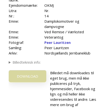
Ejendomsmærke:
OKMJ
Litra:
Nr.
Nr.:
14
Emne:
Damplokomotiver og
dampvogne
Emne:
Ved Remise / Værksted
Emne:
Veterantog
Fotograf:
Peer Lauritzen
Samling:
Peer Lauritzen
Arkiv:
Nordsjællands Jernbaneklub
Billedteknisk info:
Billedet må downloades til
DOWNLOAD
eget brug, men må ikke
publiceres på tryk,
hjemmesider, Facebook og
lign. og må heller ikke
videresendes til andre. Læs
mere om brug af