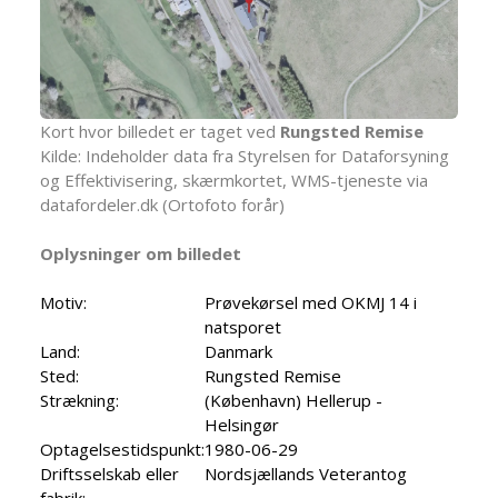
Kort hvor billedet er taget ved
Rungsted Remise
Kilde: Indeholder data fra Styrelsen for Dataforsyning
og Effektivisering, skærmkortet, WMS-tjeneste via
datafordeler.dk (Ortofoto forår)
Oplysninger om billedet
Motiv:
Prøvekørsel med OKMJ 14 i
natsporet
Land:
Danmark
Sted:
Rungsted Remise
Strækning:
(København) Hellerup -
Helsingør
Optagelsestidspunkt:
1980-06-29
Driftsselskab eller
Nordsjællands Veterantog
fabrik: