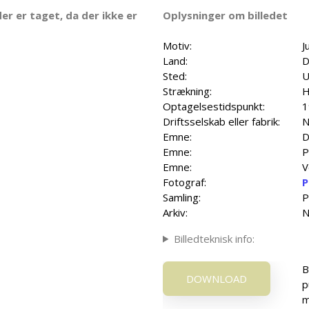
er er taget, da der ikke er
Oplysninger om billedet
Motiv:
J
Land:
D
Sted:
U
Strækning:
H
Optagelsestidspunkt:
1
Driftsselskab eller fabrik:
N
Emne:
D
Emne:
P
Emne:
V
Fotograf:
P
Samling:
P
Arkiv:
N
Billedteknisk info:
B
DOWNLOAD
p
m