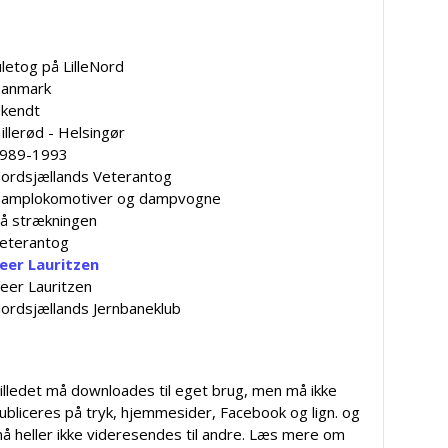
uletog på LilleNord
anmark
kendt
illerød - Helsingør
989-1993
ordsjællands Veterantog
amplokomotiver og dampvogne
å strækningen
eterantog
eer Lauritzen
eer Lauritzen
ordsjællands Jernbaneklub
illedet må downloades til eget brug, men må ikke
ubliceres på tryk, hjemmesider, Facebook og lign. og
å heller ikke videresendes til andre. Læs mere om