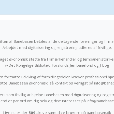
iften af Banebasen betales af de deltagende foreninger og firma
Arbejdet med digitalisering og registrering udføres af frivillige.
get økonomisk støtte fra Frimærkehandler og Jernbanehistorik
v/Det Kongelige Bibliotek, Forslunds Jernbanefond og J-bog
n fortsatte udvikling af formidlingsdelen kræver professionel hjæ
støtte Banebasen økonomisk, så kontakt os venligst på info@bane
t i som frivillig at hjælpe Banebasen med digitalisering og registr
send et par ord om dig selv og dine interesser på info@banebase
Lige nu er der
509
aktive samtidige brugere på banebasen.dk