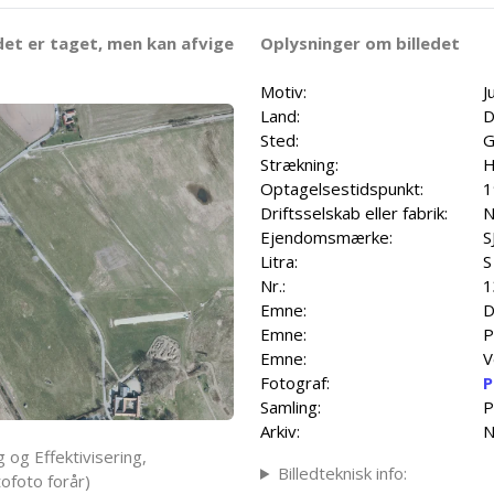
det er taget, men kan afvige
Oplysninger om billedet
Motiv:
J
Land:
D
Sted:
G
Strækning:
H
Optagelsestidspunkt:
1
Driftsselskab eller fabrik:
N
Ejendomsmærke:
S
Litra:
S
Nr.:
1
Emne:
D
Emne:
P
Emne:
V
Fotograf:
P
Samling:
P
Arkiv:
N
 og Effektivisering,
Billedteknisk info:
ofoto forår)