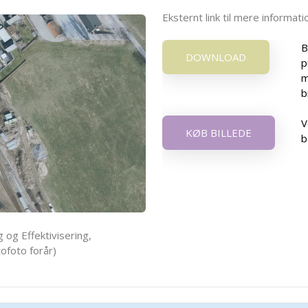
Eksternt link til mere informa
B
DOWNLOAD
p
m
b
V
KØB BILLEDE
b
 og Effektivisering,
ofoto forår)