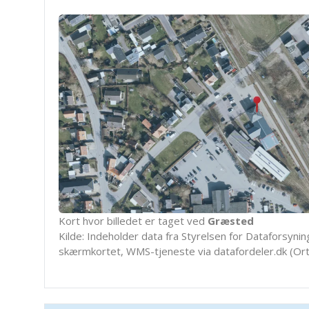
Kort hvor billedet er taget ved
Græsted
Kilde: Indeholder data fra Styrelsen for Dataforsyning
skærmkortet, WMS-tjeneste via datafordeler.dk (Ort