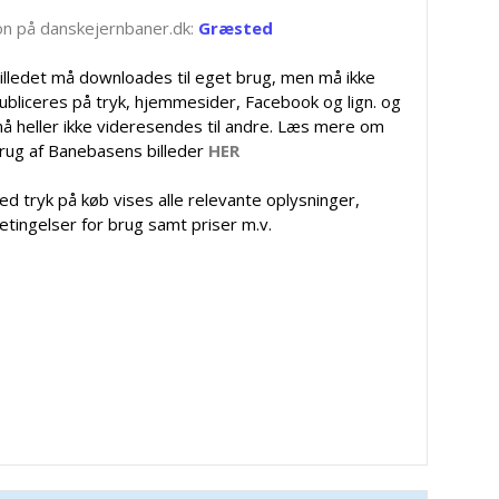
tion på danskejernbaner.dk:
Græsted
illedet må downloades til eget brug, men må ikke
ubliceres på tryk, hjemmesider, Facebook og lign. og
å heller ikke videresendes til andre. Læs mere om
rug af Banebasens billeder
HER
ed tryk på køb vises alle relevante oplysninger,
etingelser for brug samt priser m.v.