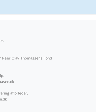
er.
er Peer Olav Thomassens Fond
lp.
basen.dk
ering af billeder,
n.dk