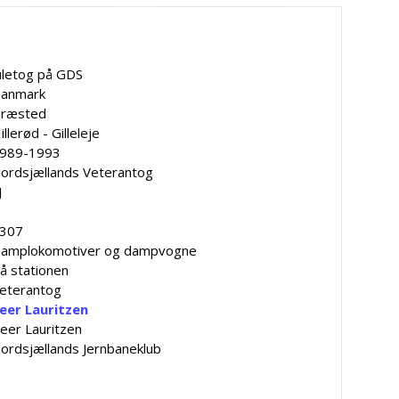
uletog på GDS
anmark
ræsted
illerød - Gilleleje
989-1993
ordsjællands Veterantog
J
307
amplokomotiver og dampvogne
å stationen
eterantog
eer Lauritzen
eer Lauritzen
ordsjællands Jernbaneklub