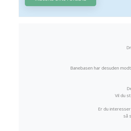
Dr
Banebasen har desuden modta
De
Vil du 
Er du interessere
så 