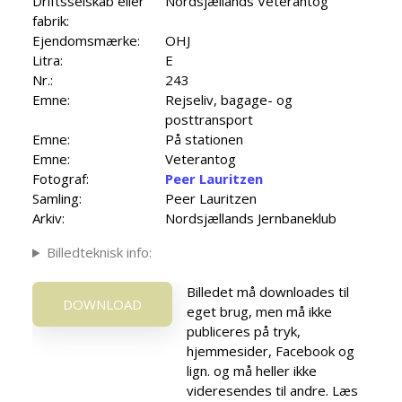
Driftsselskab eller
Nordsjællands Veterantog
fabrik:
Ejendomsmærke:
OHJ
Litra:
E
Nr.:
243
Emne:
Rejseliv, bagage- og
posttransport
Emne:
På stationen
Emne:
Veterantog
Fotograf:
Peer Lauritzen
Samling:
Peer Lauritzen
Arkiv:
Nordsjællands Jernbaneklub
Billedteknisk info:
Billedet må downloades til
DOWNLOAD
eget brug, men må ikke
publiceres på tryk,
hjemmesider, Facebook og
lign. og må heller ikke
videresendes til andre. Læs