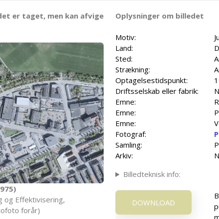
det er taget, men kan afvige
Oplysninger om billedet
Motiv:
J
Land:
D
Sted:
A
Strækning:
A
Optagelsestidspunkt:
1
Driftsselskab eller fabrik:
N
Emne:
R
Emne:
P
Emne:
V
Fotograf:
P
Samling:
P
Arkiv:
N
Billedteknisk info:
975)
B
 og Effektivisering,
DOWNLOAD
p
ofoto forår)
m