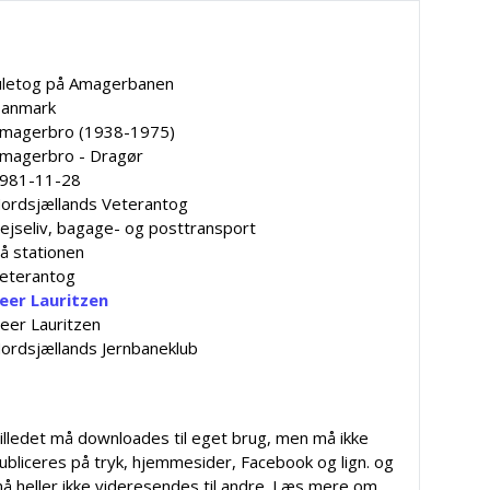
uletog på Amagerbanen
anmark
magerbro (1938-1975)
magerbro - Dragør
981-11-28
ordsjællands Veterantog
ejseliv, bagage- og posttransport
å stationen
eterantog
eer Lauritzen
eer Lauritzen
ordsjællands Jernbaneklub
illedet må downloades til eget brug, men må ikke
ubliceres på tryk, hjemmesider, Facebook og lign. og
å heller ikke videresendes til andre. Læs mere om