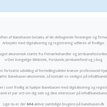
iften af Banebasen betales af de deltagende foreninger og firma
Arbejdet med digitalisering og registrering udføres af frivillige.
get økonomisk støtte fra Frimærkehandler og Jernbanehistorik
v/Det Kongelige Bibliotek, Forslunds Jernbanefond og J-bog
n fortsatte udvikling af formidlingsdelen kræver professionel hjæ
støtte Banebasen økonomisk, så kontakt os venligst på info@bane
t i som frivillig at hjælpe Banebasen med digitalisering og registr
send et par ord om dig selv og dine interesser på info@banebase
Lige nu er der
604
aktive samtidige brugere på banebasen.dk