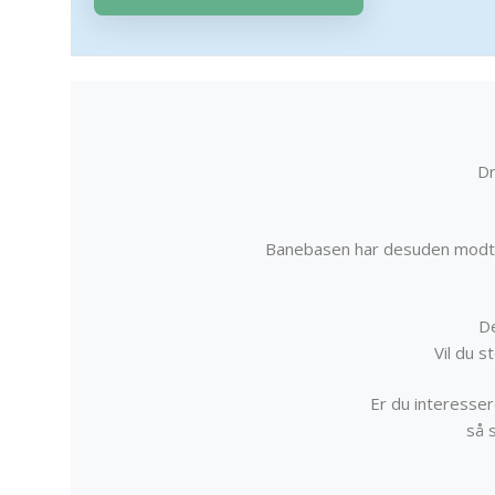
Dr
Banebasen har desuden modta
De
Vil du 
Er du interessere
så 