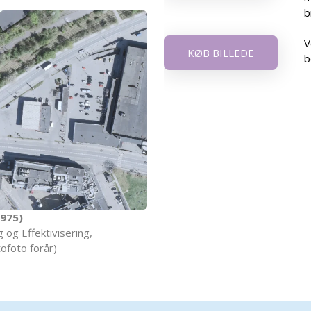
b
V
KØB BILLEDE
b
975)
 og Effektivisering,
ofoto forår)