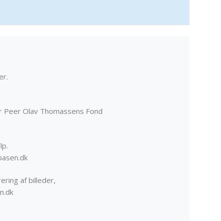
er.
er Peer Olav Thomassens Fond
lp.
basen.dk
ering af billeder,
n.dk