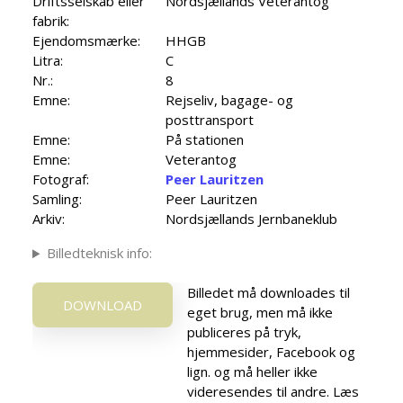
Driftsselskab eller
Nordsjællands Veterantog
fabrik:
Ejendomsmærke:
HHGB
Litra:
C
Nr.:
8
Emne:
Rejseliv, bagage- og
posttransport
Emne:
På stationen
Emne:
Veterantog
Fotograf:
Peer Lauritzen
Samling:
Peer Lauritzen
Arkiv:
Nordsjællands Jernbaneklub
Billedteknisk info:
Billedet må downloades til
DOWNLOAD
eget brug, men må ikke
publiceres på tryk,
hjemmesider, Facebook og
lign. og må heller ikke
videresendes til andre. Læs