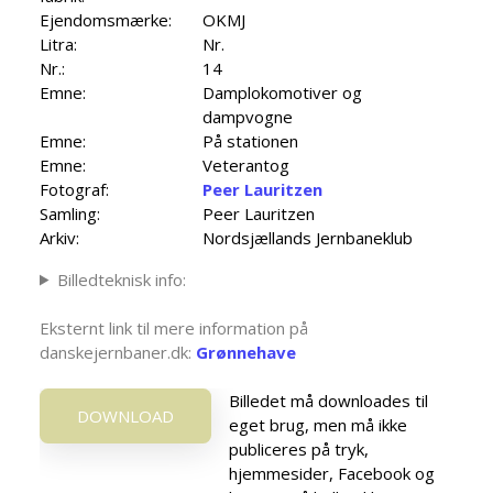
Ejendomsmærke:
OKMJ
Litra:
Nr.
Nr.:
14
Emne:
Damplokomotiver og
dampvogne
Emne:
På stationen
Emne:
Veterantog
Fotograf:
Peer Lauritzen
Samling:
Peer Lauritzen
Arkiv:
Nordsjællands Jernbaneklub
Billedteknisk info:
Eksternt link til mere information på
danskejernbaner.dk:
Grønnehave
Billedet må downloades til
DOWNLOAD
eget brug, men må ikke
publiceres på tryk,
hjemmesider, Facebook og