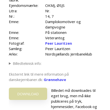
Ejendomsmærke:
OKMJ, ØSJS
Litra:
Nr.
Nr.:
14, 7
Emne:
Damplokomotiver og
dampvogne
Emne:
På stationen
Emne:
Veterantog
Fotograf:
Peer Lauritzen
Samling:
Peer Lauritzen
Arkiv:
Nordsjællands Jernbaneklub
Billedteknisk info:
Eksternt link til mere information på
danskejernbaner.dk:
Grønnehave
Billedet må downloades til
DOWNLOAD
eget brug, men må ikke
publiceres på tryk,
hjemmesider, Facebook og