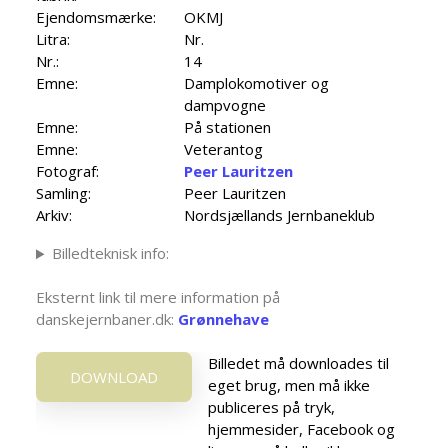
Ejendomsmærke:
OKMJ
Litra:
Nr.
Nr.:
14
Emne:
Damplokomotiver og
dampvogne
Emne:
På stationen
Emne:
Veterantog
Fotograf:
Peer Lauritzen
Samling:
Peer Lauritzen
Arkiv:
Nordsjællands Jernbaneklub
Billedteknisk info:
Eksternt link til mere information på
danskejernbaner.dk:
Grønnehave
Billedet må downloades til
DOWNLOAD
eget brug, men må ikke
publiceres på tryk,
hjemmesider, Facebook og