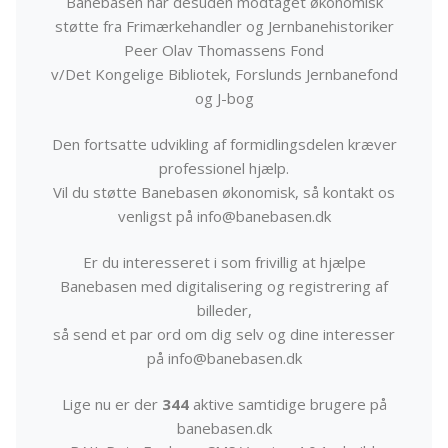
Banebasen har desuden modtaget økonomisk
støtte fra Frimærkehandler og Jernbanehistoriker
Peer Olav Thomassens Fond
v/Det Kongelige Bibliotek, Forslunds Jernbanefond
og J-bog
Den fortsatte udvikling af formidlingsdelen kræver
professionel hjælp.
Vil du støtte Banebasen økonomisk, så kontakt os
venligst på info@banebasen.dk
Er du interesseret i som frivillig at hjælpe
Banebasen med digitalisering og registrering af
billeder,
så send et par ord om dig selv og dine interesser
på info@banebasen.dk
Lige nu er der
344
aktive samtidige brugere på
banebasen.dk