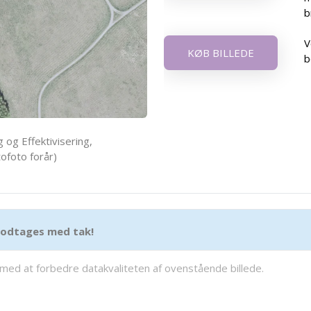
b
V
KØB BILLEDE
b
 og Effektivisering,
ofoto forår)
 modtages med tak!