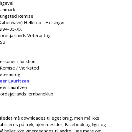
lligevel
anmark
ungsted Remise
København) Hellerup - Helsingør
994-05-XX
ordsjællands Veterantog
SB
ersoner i funktion
 Remise / Værksted
eterantog
eer Lauritzen
eer Lauritzen
ordsjællands Jernbaneklub
illedet må downloades til eget brug, men må ikke
ubliceres på tryk, hjemmesider, Facebook og lign. og
å heller ikke videresendes til andre. Læs mere om