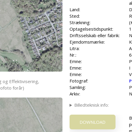
a
Land:
D
Sted:
R
Strækning:
(
Optagelsestidspunkt:
1
Driftsselskab eller fabrik:
N
Ejendomsmærke:
K
Litra:
A
Nr.:
6
Emne:
P
Emne:
I
Emne:
V
Fotograf:
P
 og Effektivisering,
Samling:
P
ofoto forår)
Arkiv:
N
Billedteknisk info:
B
DOWNLOAD
p
m