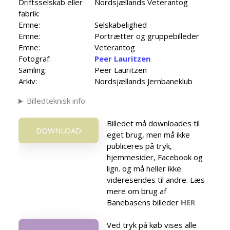
Driftsselskab eller
Nordsjællands Veterantog
fabrik:
Emne:
Selskabelighed
Emne:
Portrætter og gruppebilleder
Emne:
Veterantog
Fotograf:
Peer Lauritzen
Samling:
Peer Lauritzen
Arkiv:
Nordsjællands Jernbaneklub
Billedteknisk info:
Billedet må downloades til
DOWNLOAD
eget brug, men må ikke
publiceres på tryk,
hjemmesider, Facebook og
lign. og må heller ikke
videresendes til andre. Læs
mere om brug af
Banebasens billeder
HER
Ved tryk på køb vises alle