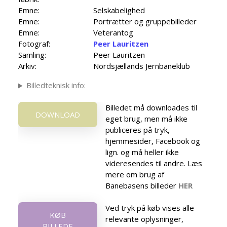
Emne:
Selskabelighed
Emne:
Portrætter og gruppebilleder
Emne:
Veterantog
Fotograf:
Peer Lauritzen
Samling:
Peer Lauritzen
Arkiv:
Nordsjællands Jernbaneklub
Billedteknisk info:
Billedet må downloades til
DOWNLOAD
eget brug, men må ikke
publiceres på tryk,
hjemmesider, Facebook og
lign. og må heller ikke
videresendes til andre. Læs
mere om brug af
Banebasens billeder
HER
Ved tryk på køb vises alle
KØB
relevante oplysninger,
BILLEDE