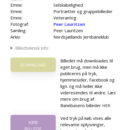
Emne:
Selskabelighed
Emne:
Portrætter og gruppebilleder
Emne:
Veterantog
Fotograf:
Peer Lauritzen
Samling:
Peer Lauritzen
Arkiv:
Nordsjællands Jernbaneklub
Billedteknisk info:
Billedet må downloades til
DOWNLOAD
eget brug, men må ikke
publiceres på tryk,
hjemmesider, Facebook og
lign. og må heller ikke
videresendes til andre. Læs
mere om brug af
Banebasens billeder
HER
Ved tryk på køb vises alle
KØB
relevante oplysninger,
BILLEDE