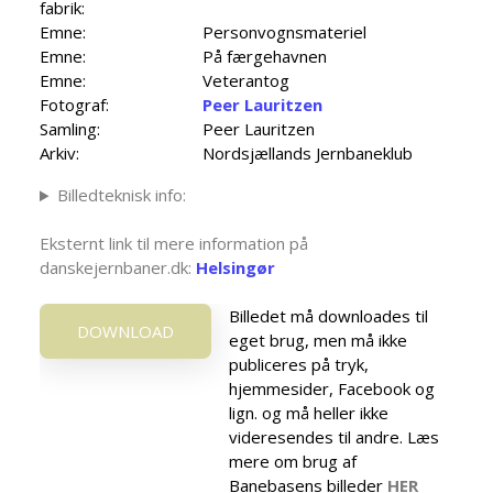
fabrik:
Emne:
Personvognsmateriel
Emne:
På færgehavnen
Emne:
Veterantog
Fotograf:
Peer Lauritzen
Samling:
Peer Lauritzen
Arkiv:
Nordsjællands Jernbaneklub
Billedteknisk info:
Eksternt link til mere information på
danskejernbaner.dk:
Helsingør
Billedet må downloades til
DOWNLOAD
eget brug, men må ikke
publiceres på tryk,
hjemmesider, Facebook og
lign. og må heller ikke
videresendes til andre. Læs
mere om brug af
Banebasens billeder
HER