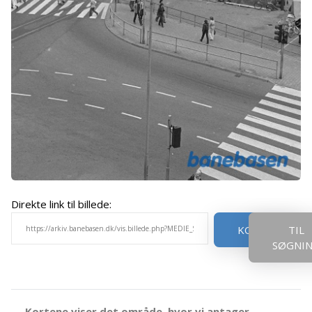
Direkte link til billede:
KOPIER
TIL
SØGNI
Kortene viser det område, hvor vi antager