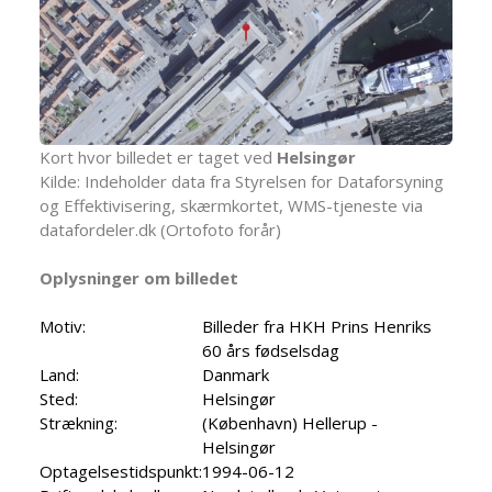
Kort hvor billedet er taget ved
Helsingør
Kilde: Indeholder data fra Styrelsen for Dataforsyning
og Effektivisering, skærmkortet, WMS-tjeneste via
datafordeler.dk (Ortofoto forår)
Oplysninger om billedet
Motiv:
Billeder fra HKH Prins Henriks
60 års fødselsdag
Land:
Danmark
Sted:
Helsingør
Strækning:
(København) Hellerup -
Helsingør
Optagelsestidspunkt:
1994-06-12