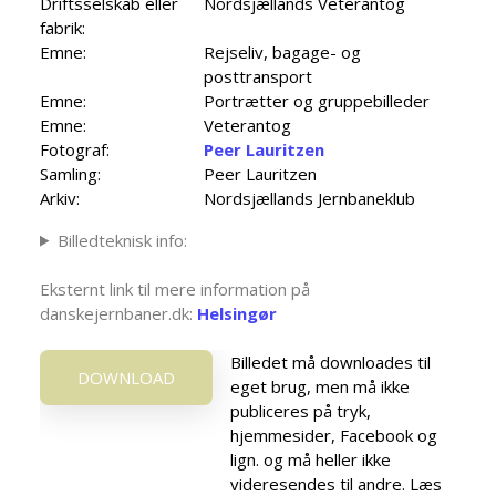
Driftsselskab eller
Nordsjællands Veterantog
fabrik:
Emne:
Rejseliv, bagage- og
posttransport
Emne:
Portrætter og gruppebilleder
Emne:
Veterantog
Fotograf:
Peer Lauritzen
Samling:
Peer Lauritzen
Arkiv:
Nordsjællands Jernbaneklub
Billedteknisk info:
Eksternt link til mere information på
danskejernbaner.dk:
Helsingør
Billedet må downloades til
DOWNLOAD
eget brug, men må ikke
publiceres på tryk,
hjemmesider, Facebook og
lign. og må heller ikke
videresendes til andre. Læs