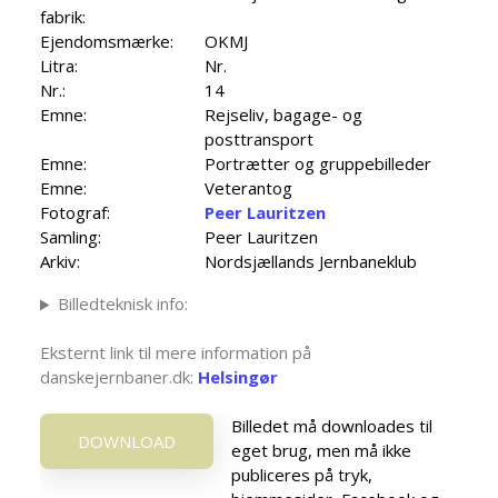
fabrik:
Ejendomsmærke:
OKMJ
Litra:
Nr.
Nr.:
14
Emne:
Rejseliv, bagage- og
posttransport
Emne:
Portrætter og gruppebilleder
Emne:
Veterantog
Fotograf:
Peer Lauritzen
Samling:
Peer Lauritzen
Arkiv:
Nordsjællands Jernbaneklub
Billedteknisk info:
Eksternt link til mere information på
danskejernbaner.dk:
Helsingør
Billedet må downloades til
DOWNLOAD
eget brug, men må ikke
publiceres på tryk,