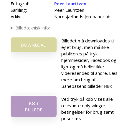
Fotograf:
Peer Lauritzen
Samling:
Peer Lauritzen
Arkiv:
Nordsjællands Jernbaneklub
Billedteknisk info:
Billedet må downloades til
DOWNLOAD
eget brug, men må ikke
publiceres på tryk,
hjemmesider, Facebook og
lign. og må heller ikke
videresendes til andre. Læs
mere om brug af
Banebasens billeder
HER
Ved tryk på køb vises alle
KØB
relevante oplysninger,
BILLEDE
betingelser for brug samt
priser m.v.