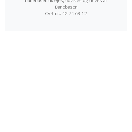
banebasen.dk ejes, udvikles og drives af
Banebasen
CVR-nr.: 42 74 63 12