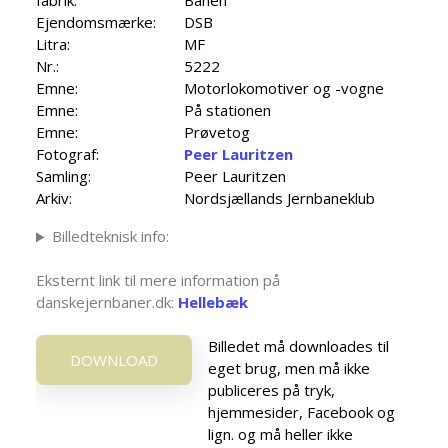
fabrik:
Banen
Ejendomsmærke:
DSB
Litra:
MF
Nr.:
5222
Emne:
Motorlokomotiver og -vogne
Emne:
På stationen
Emne:
Prøvetog
Fotograf:
Peer Lauritzen
Samling:
Peer Lauritzen
Arkiv:
Nordsjællands Jernbaneklub
Billedteknisk info:
Eksternt link til mere information på
danskejernbaner.dk:
Hellebæk
Billedet må downloades til
DOWNLOAD
eget brug, men må ikke
publiceres på tryk,
hjemmesider, Facebook og
lign. og må heller ikke