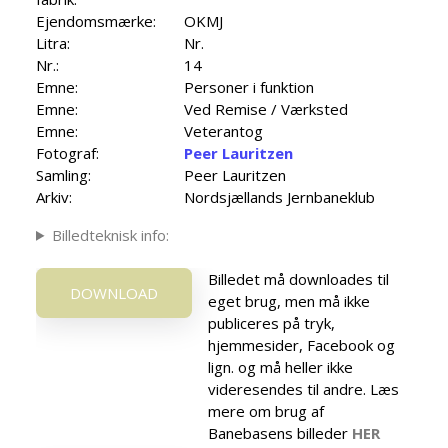
Ejendomsmærke:
OKMJ
Litra:
Nr.
Nr.:
14
Emne:
Personer i funktion
Emne:
Ved Remise / Værksted
Emne:
Veterantog
Fotograf:
Peer Lauritzen
Samling:
Peer Lauritzen
Arkiv:
Nordsjællands Jernbaneklub
Billedteknisk info:
Billedet må downloades til
DOWNLOAD
eget brug, men må ikke
publiceres på tryk,
hjemmesider, Facebook og
lign. og må heller ikke
videresendes til andre. Læs
mere om brug af
Banebasens billeder
HER