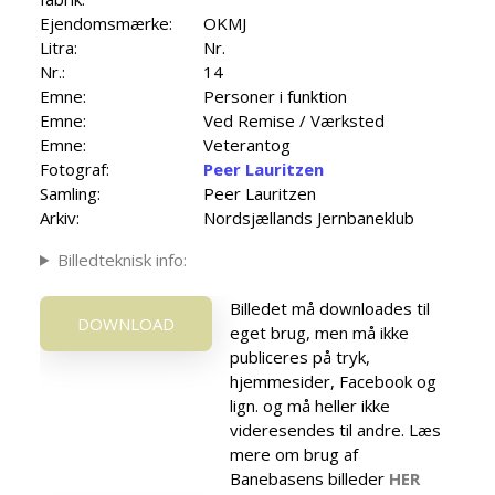
Ejendomsmærke:
OKMJ
Litra:
Nr.
Nr.:
14
Emne:
Personer i funktion
Emne:
Ved Remise / Værksted
Emne:
Veterantog
Fotograf:
Peer Lauritzen
Samling:
Peer Lauritzen
Arkiv:
Nordsjællands Jernbaneklub
Billedteknisk info:
Billedet må downloades til
DOWNLOAD
eget brug, men må ikke
publiceres på tryk,
hjemmesider, Facebook og
lign. og må heller ikke
videresendes til andre. Læs
mere om brug af
Banebasens billeder
HER