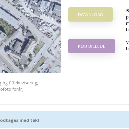
B
DOWNLOAD
p
m
b
V
KØB BILLEDE
b
 og Effektivisering,
ofoto forår)
 modtages med tak!