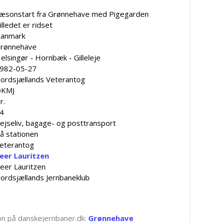
æsonstart fra Grønnehave med Pigegarden
illedet er ridset
anmark
rønnehave
elsingør - Hornbæk - Gilleleje
982-05-27
ordsjællands Veterantog
KMJ
r.
4
ejseliv, bagage- og posttransport
å stationen
eterantog
eer Lauritzen
eer Lauritzen
ordsjællands Jernbaneklub
tion på danskejernbaner.dk:
Grønnehave