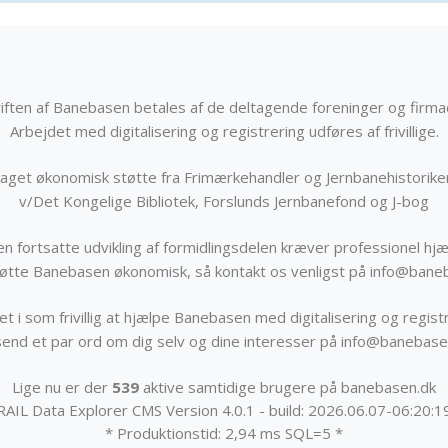
iften af Banebasen betales af de deltagende foreninger og firma
Arbejdet med digitalisering og registrering udføres af frivillige.
get økonomisk støtte fra Frimærkehandler og Jernbanehistorik
v/Det Kongelige Bibliotek, Forslunds Jernbanefond og J-bog
n fortsatte udvikling af formidlingsdelen kræver professionel hjæ
støtte Banebasen økonomisk, så kontakt os venligst på info@bane
t i som frivillig at hjælpe Banebasen med digitalisering og registr
send et par ord om dig selv og dine interesser på info@banebase
Lige nu er der
539
aktive samtidige brugere på banebasen.dk
RAIL Data Explorer CMS Version 4.0.1 - build: 2026.06.07-06:20:1
* Produktionstid: 2,94 ms SQL=5 *