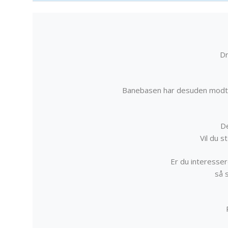
Dr
Banebasen har desuden modta
De
Vil du 
Er du interessere
så 