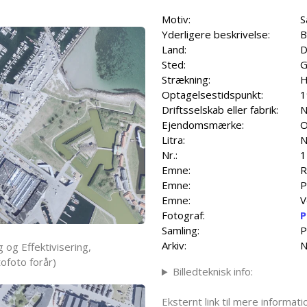
Motiv:
S
Yderligere beskrivelse:
B
Land:
D
Sted:
G
Strækning:
H
Optagelsestidspunkt:
1
Driftsselskab eller fabrik:
N
Ejendomsmærke:
O
Litra:
N
Nr.:
1
Emne:
R
Emne:
P
Emne:
V
Fotograf:
P
Samling:
P
Arkiv:
N
 og Effektivisering,
ofoto forår)
Billedteknisk info:
Eksternt link til mere informa