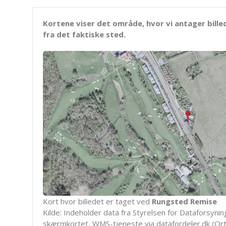
Kortene viser det område, hvor vi antager bille
fra det faktiske sted.
Kort hvor billedet er taget ved
Rungsted Remise
Kilde: Indeholder data fra Styrelsen for Dataforsyning
skærmkortet, WMS-tjeneste via datafordeler.dk (Ort