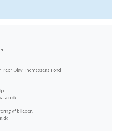
er.
er Peer Olav Thomassens Fond
lp.
basen.dk
ering af billeder,
n.dk