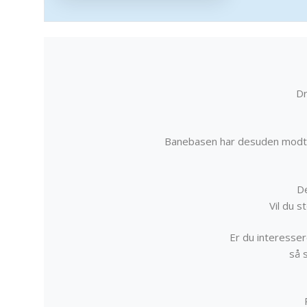
Dr
Banebasen har desuden modta
De
Vil du 
Er du interessere
så 