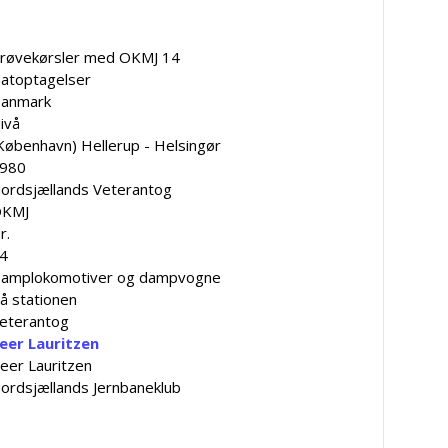
røvekørsler med OKMJ 14
atoptagelser
anmark
ivå
København) Hellerup - Helsingør
980
ordsjællands Veterantog
KMJ
r.
4
amplokomotiver og dampvogne
å stationen
eterantog
eer Lauritzen
eer Lauritzen
ordsjællands Jernbaneklub