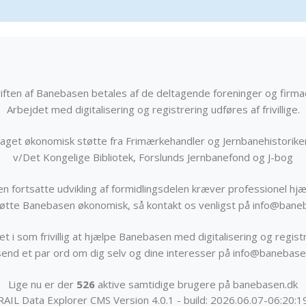
iften af Banebasen betales af de deltagende foreninger og firma
Arbejdet med digitalisering og registrering udføres af frivillige.
get økonomisk støtte fra Frimærkehandler og Jernbanehistorik
v/Det Kongelige Bibliotek, Forslunds Jernbanefond og J-bog
n fortsatte udvikling af formidlingsdelen kræver professionel hjæ
støtte Banebasen økonomisk, så kontakt os venligst på info@bane
t i som frivillig at hjælpe Banebasen med digitalisering og registr
send et par ord om dig selv og dine interesser på info@banebase
Lige nu er der
526
aktive samtidige brugere på banebasen.dk
RAIL Data Explorer CMS Version 4.0.1 - build: 2026.06.07-06:20:1