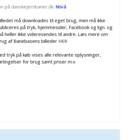
tion på danskejernbaner.dk:
Nivå
illedet må downloades til eget brug, men må ikke
ubliceres på tryk, hjemmesider, Facebook og lign. og
å heller ikke videresendes til andre. Læs mere om
rug af Banebasens billeder
HER
ed tryk på køb vises alle relevante oplysninger,
etingelser for brug samt priser m.v.