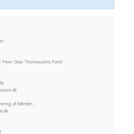
er.
er Peer Olav Thomassens Fond
lp.
basen.dk
ering af billeder,
n.dk
9