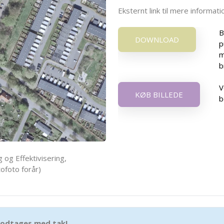
Eksternt link til mere informa
B
DOWNLOAD
p
m
b
V
KØB BILLEDE
b
 og Effektivisering,
ofoto forår)
 modtages med tak!