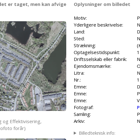
det er taget, men kan afvige
Oplysninger om billedet
Motiv:
P
Yderligere beskrivelse:
N
Land:
D
Sted:
N
Strækning:
(
Optagelsestidspunkt:
1
Driftsselskab eller fabrik:
N
Ejendomsmærke:
O
Litra:
N
Nr.:
1
Emne:
D
Emne:
P
Emne:
V
Fotograf:
P
Samling:
P
Arkiv:
N
 og Effektivisering,
ofoto forår)
Billedteknisk info: