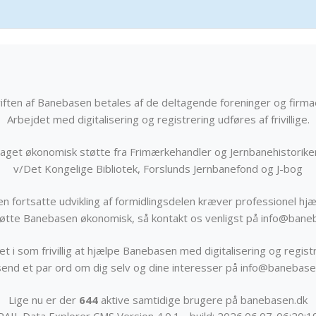
iften af Banebasen betales af de deltagende foreninger og firma
Arbejdet med digitalisering og registrering udføres af frivillige.
get økonomisk støtte fra Frimærkehandler og Jernbanehistorik
v/Det Kongelige Bibliotek, Forslunds Jernbanefond og J-bog
n fortsatte udvikling af formidlingsdelen kræver professionel hjæ
støtte Banebasen økonomisk, så kontakt os venligst på info@bane
t i som frivillig at hjælpe Banebasen med digitalisering og registr
send et par ord om dig selv og dine interesser på info@banebase
Lige nu er der
644
aktive samtidige brugere på banebasen.dk