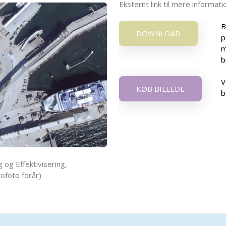
Eksternt link til mere informa
B
DOWNLOAD
p
m
b
V
KØB BILLEDE
b
 og Effektivisering,
ofoto forår)