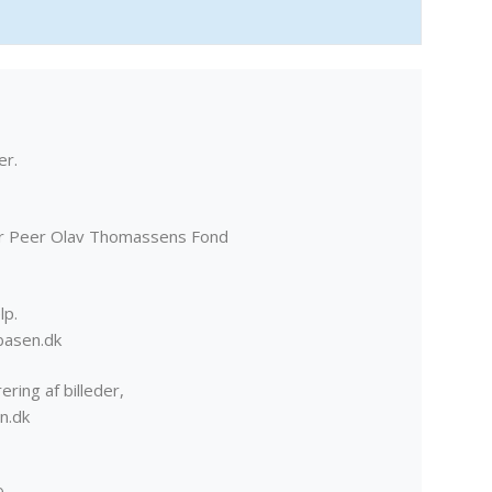
er.
er Peer Olav Thomassens Fond
lp.
basen.dk
ering af billeder,
n.dk