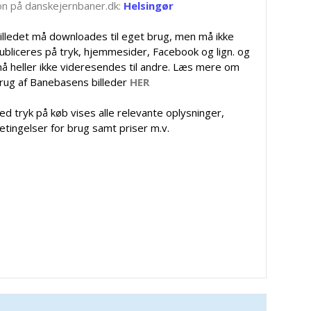
tion på danskejernbaner.dk:
Helsingør
illedet må downloades til eget brug, men må ikke
ubliceres på tryk, hjemmesider, Facebook og lign. og
å heller ikke videresendes til andre. Læs mere om
rug af Banebasens billeder
HER
ed tryk på køb vises alle relevante oplysninger,
etingelser for brug samt priser m.v.