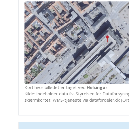
Kort hvor billedet er taget ved
Helsingør
Kilde: Indeholder data fra Styrelsen for Dataforsyning
skærmkortet, WMS-tjeneste via datafordeler.dk (Ort