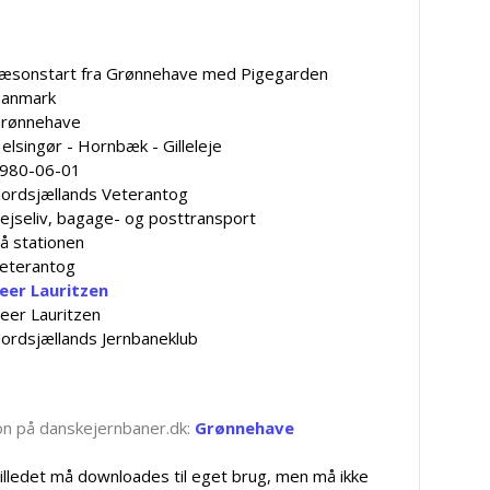
æsonstart fra Grønnehave med Pigegarden
anmark
rønnehave
elsingør - Hornbæk - Gilleleje
980-06-01
ordsjællands Veterantog
ejseliv, bagage- og posttransport
å stationen
eterantog
eer Lauritzen
eer Lauritzen
ordsjællands Jernbaneklub
tion på danskejernbaner.dk:
Grønnehave
illedet må downloades til eget brug, men må ikke