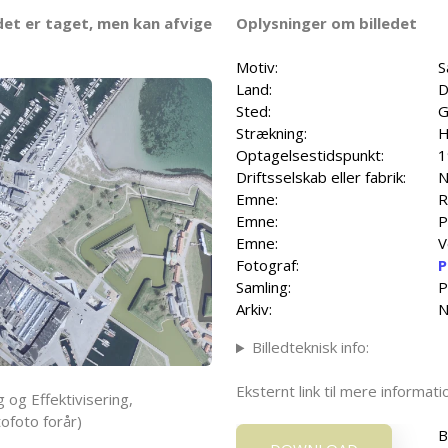
det er taget, men kan afvige
Oplysninger om billedet
Motiv:
S
Land:
D
Sted:
G
Strækning:
H
Optagelsestidspunkt:
1
Driftsselskab eller fabrik:
N
Emne:
R
Emne:
P
Emne:
V
Fotograf:
P
Samling:
P
Arkiv:
N
Billedteknisk info:
Eksternt link til mere informa
 og Effektivisering,
ofoto forår)
B