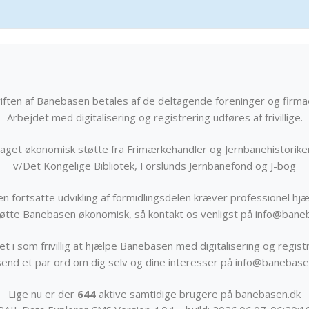
iften af Banebasen betales af de deltagende foreninger og firma
Arbejdet med digitalisering og registrering udføres af frivillige.
get økonomisk støtte fra Frimærkehandler og Jernbanehistorik
v/Det Kongelige Bibliotek, Forslunds Jernbanefond og J-bog
n fortsatte udvikling af formidlingsdelen kræver professionel hjæ
støtte Banebasen økonomisk, så kontakt os venligst på info@bane
t i som frivillig at hjælpe Banebasen med digitalisering og registr
send et par ord om dig selv og dine interesser på info@banebase
Lige nu er der
644
aktive samtidige brugere på banebasen.dk