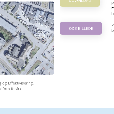
DOWNLOAD
p
m
b
V
KØB BILLEDE
b
 og Effektivisering,
ofoto forår)