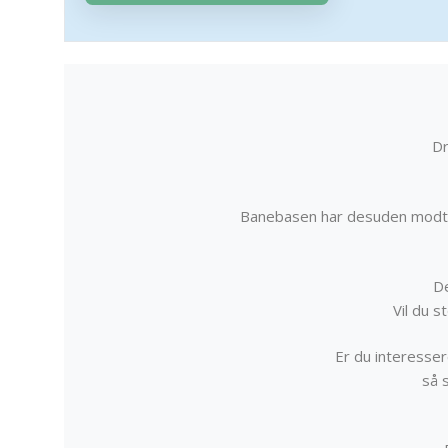
Dr
Banebasen har desuden modta
De
Vil du 
Er du interessere
så 