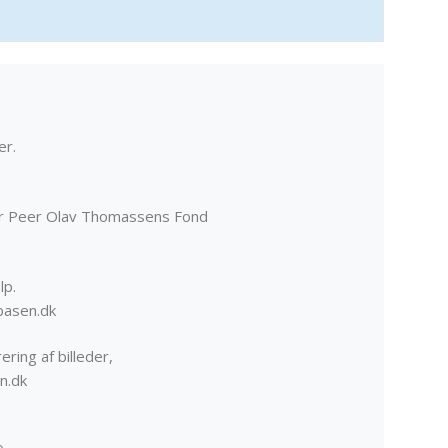
er.
er Peer Olav Thomassens Fond
lp.
basen.dk
ering af billeder,
n.dk