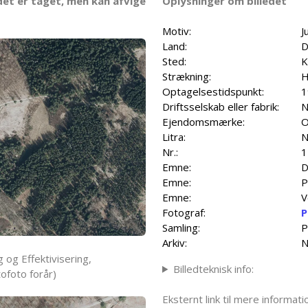
det er taget, men kan afvige
Oplysninger om billedet
Motiv:
J
Land:
D
Sted:
K
Strækning:
H
Optagelsestidspunkt:
1
Driftsselskab eller fabrik:
N
Ejendomsmærke:
O
Litra:
N
Nr.:
1
Emne:
D
Emne:
P
Emne:
V
Fotograf:
P
Samling:
P
Arkiv:
N
 og Effektivisering,
Billedteknisk info:
ofoto forår)
Eksternt link til mere informa