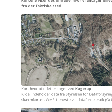
Kortene viser det område, hvor vi antager bille
fra det faktiske sted.
Kort hvor billedet er taget ved
Kagerup
Kilde: Indeholder data fra Styrelsen for Dataforsyning
skærmkortet, WMS-tjeneste via datafordeler.dk (Ort