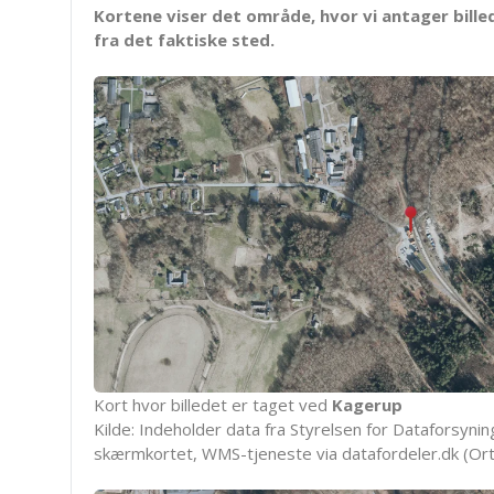
Kortene viser det område, hvor vi antager bille
fra det faktiske sted.
Kort hvor billedet er taget ved
Kagerup
Kilde: Indeholder data fra Styrelsen for Dataforsyning
skærmkortet, WMS-tjeneste via datafordeler.dk (Ort