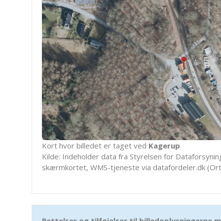
Kort hvor billedet er taget ved
Kagerup
Kilde: Indeholder data fra Styrelsen for Dataforsyning
skærmkortet, WMS-tjeneste via datafordeler.dk (Ort
Rettelser og tilføjelser til billedoplysningerne