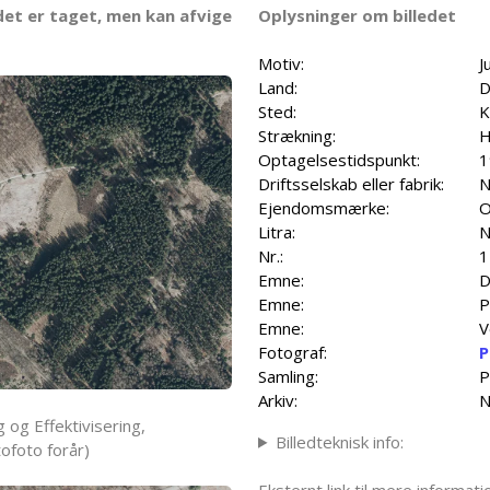
det er taget, men kan afvige
Oplysninger om billedet
Motiv:
J
Land:
D
Sted:
K
Strækning:
H
Optagelsestidspunkt:
1
Driftsselskab eller fabrik:
N
Ejendomsmærke:
O
Litra:
N
Nr.:
1
Emne:
D
Emne:
P
Emne:
V
Fotograf:
P
Samling:
P
Arkiv:
N
 og Effektivisering,
Billedteknisk info:
ofoto forår)
Eksternt link til mere informa