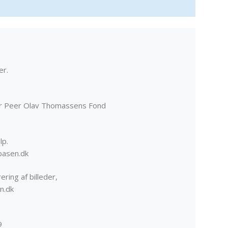
er.
er Peer Olav Thomassens Fond
lp.
basen.dk
ering af billeder,
n.dk
9