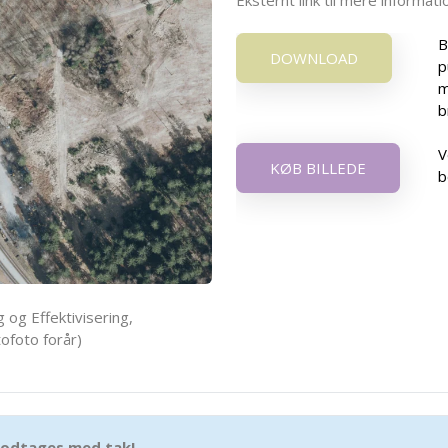
B
DOWNLOAD
p
m
b
V
KØB BILLEDE
b
 og Effektivisering,
ofoto forår)
 modtages med tak!