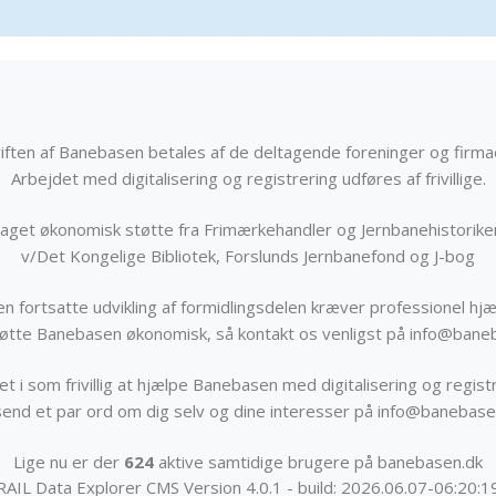
iften af Banebasen betales af de deltagende foreninger og firma
Arbejdet med digitalisering og registrering udføres af frivillige.
get økonomisk støtte fra Frimærkehandler og Jernbanehistorik
v/Det Kongelige Bibliotek, Forslunds Jernbanefond og J-bog
n fortsatte udvikling af formidlingsdelen kræver professionel hjæ
støtte Banebasen økonomisk, så kontakt os venligst på info@bane
t i som frivillig at hjælpe Banebasen med digitalisering og registr
send et par ord om dig selv og dine interesser på info@banebase
Lige nu er der
624
aktive samtidige brugere på banebasen.dk
RAIL Data Explorer CMS Version 4.0.1 - build: 2026.06.07-06:20:1