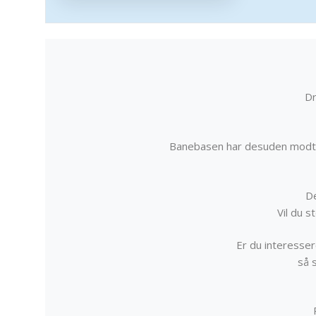
Dr
Banebasen har desuden modta
De
Vil du 
Er du interessere
så 