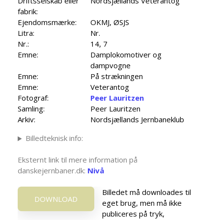
Driftsselskab eller
Nordsjællands Veterantog
fabrik:
Ejendomsmærke:
OKMJ, ØSJS
Litra:
Nr.
Nr.:
14, 7
Emne:
Damplokomotiver og
dampvogne
Emne:
På strækningen
Emne:
Veterantog
Fotograf:
Peer Lauritzen
Samling:
Peer Lauritzen
Arkiv:
Nordsjællands Jernbaneklub
Billedteknisk info:
Eksternt link til mere information på
danskejernbaner.dk:
Nivå
Billedet må downloades til
DOWNLOAD
eget brug, men må ikke
publiceres på tryk,