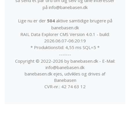
så send et par ord om dig selv og dine interesser
på info@banebasen.dk
Lige nu er der
504
aktive samtidige brugere på
banebasen.dk
RAIL Data Explorer CMS Version 4.0.1 - build:
2026.06.07-06:20:19
* Produktionstid: 4,55 ms SQL=5 *
-------
Copyright © 2022-2026 by banebasen.dk - E-Mail:
info@banebasen.dk
banebasen.dk ejes, udvikles og drives af
Banebasen
CVR-nr.: 42 74 63 12