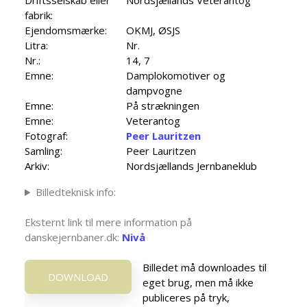
fabrik:
Ejendomsmærke:
OKMJ, ØSJS
Litra:
Nr.
Nr.:
14, 7
Emne:
Damplokomotiver og
dampvogne
Emne:
På strækningen
Emne:
Veterantog
Fotograf:
Peer Lauritzen
Samling:
Peer Lauritzen
Arkiv:
Nordsjællands Jernbaneklub
Billedteknisk info:
Eksternt link til mere information på
danskejernbaner.dk:
Nivå
Billedet må downloades til
DOWNLOAD
eget brug, men må ikke
publiceres på tryk,