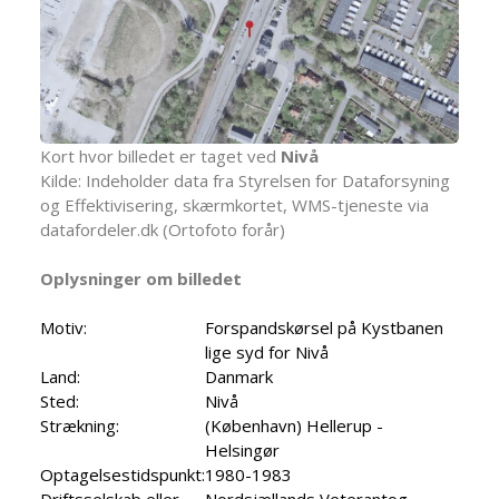
Kort hvor billedet er taget ved
Nivå
Kilde: Indeholder data fra Styrelsen for Dataforsyning
og Effektivisering, skærmkortet, WMS-tjeneste via
datafordeler.dk (Ortofoto forår)
Oplysninger om billedet
Motiv:
Forspandskørsel på Kystbanen
lige syd for Nivå
Land:
Danmark
Sted:
Nivå
Strækning:
(København) Hellerup -
Helsingør
Optagelsestidspunkt:
1980-1983
Driftsselskab eller
Nordsjællands Veterantog