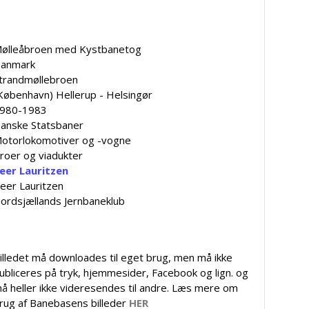
ølleåbroen med Kystbanetog
anmark
trandmøllebroen
København) Hellerup - Helsingør
980-1983
anske Statsbaner
otorlokomotiver og -vogne
roer og viadukter
eer Lauritzen
eer Lauritzen
ordsjællands Jernbaneklub
illedet må downloades til eget brug, men må ikke
ubliceres på tryk, hjemmesider, Facebook og lign. og
å heller ikke videresendes til andre. Læs mere om
rug af Banebasens billeder
HER