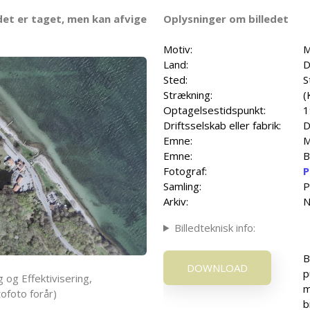
det er taget, men kan afvige
Oplysninger om billedet
Motiv:
M
Land:
D
Sted:
S
Strækning:
(
Optagelsestidspunkt:
1
Driftsselskab eller fabrik:
D
Emne:
M
Emne:
B
Fotograf:
P
Samling:
P
Arkiv:
N
Billedteknisk info:
B
DOWNLOAD
p
 og Effektivisering,
m
ofoto forår)
b