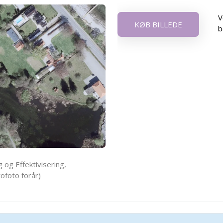
V
KØB BILLEDE
b
 og Effektivisering,
ofoto forår)