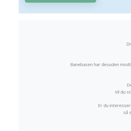
Dr
Banebasen har desuden modta
De
Vil du 
Er du interessere
så 