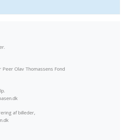
er.
er Peer Olav Thomassens Fond
lp.
basen.dk
ering af billeder,
n.dk