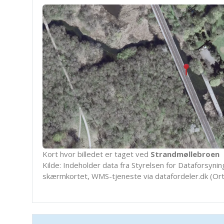
Kort hvor billedet er taget ved
Strandmøllebroen
Kilde: Indeholder data fra Styrelsen for Dataforsyning
skærmkortet, WMS-tjeneste via datafordeler.dk (Ort