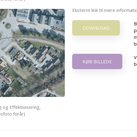
Eksternt link til mere informa
B
DOWNLOAD
p
m
b
V
KØB BILLEDE
b
 og Effektivisering,
ofoto forår)