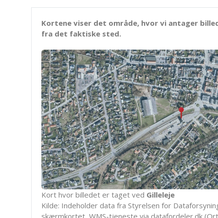
Kortene viser det område, hvor vi antager bille
fra det faktiske sted.
Kort hvor billedet er taget ved
Gilleleje
Kilde: Indeholder data fra Styrelsen for Dataforsyning
skærmkortet, WMS-tjeneste via datafordeler.dk (Ort