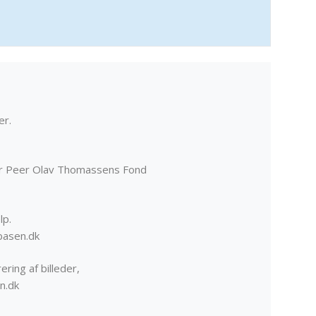
er.
er Peer Olav Thomassens Fond
lp.
basen.dk
ering af billeder,
n.dk