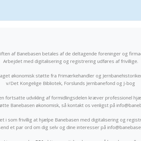
iften af Banebasen betales af de deltagende foreninger og firma
Arbejdet med digitalisering og registrering udføres af frivillige.
get økonomisk støtte fra Frimærkehandler og Jernbanehistorik
v/Det Kongelige Bibliotek, Forslunds Jernbanefond og J-bog
n fortsatte udvikling af formidlingsdelen kræver professionel hjæ
støtte Banebasen økonomisk, så kontakt os venligst på info@bane
t i som frivillig at hjælpe Banebasen med digitalisering og registr
send et par ord om dig selv og dine interesser på info@banebase