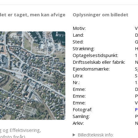
det er taget, men kan afvige
Oplysninger om billedet
Motiv:
V
Land:
D
Sted:
G
Strækning:
H
Optagelsestidspunkt:
1
Driftsselskab eller fabrik:
N
Ejendomsmærke:
S
Litra:
S
Nr.:
1
Emne:
D
Emne:
P
Emne:
V
Fotograf:
P
Samling:
P
Arkiv:
N
 og Effektivisering,
Billedteknisk info:
ofoto forår)