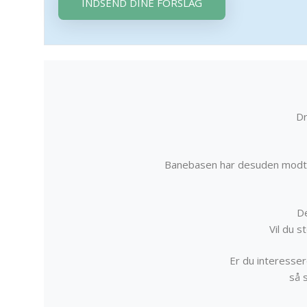
INDSEND DINE FORSLAG
Dr
Banebasen har desuden modta
De
Vil du 
Er du interessere
så 