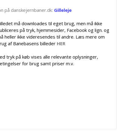
tion på danskejernbaner.dk:
Gilleleje
illedet må downloades til eget brug, men må ikke
ubliceres på tryk, hjemmesider, Facebook og lign. og
å heller ikke videresendes til andre. Læs mere om
rug af Banebasens billeder
HER
ed tryk på køb vises alle relevante oplysninger,
etingelser for brug samt priser m.v.