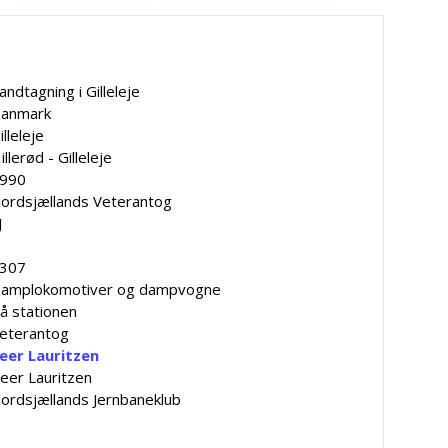
andtagning i Gilleleje
anmark
illeleje
illerød - Gilleleje
990
ordsjællands Veterantog
J
307
amplokomotiver og dampvogne
å stationen
eterantog
eer Lauritzen
eer Lauritzen
ordsjællands Jernbaneklub