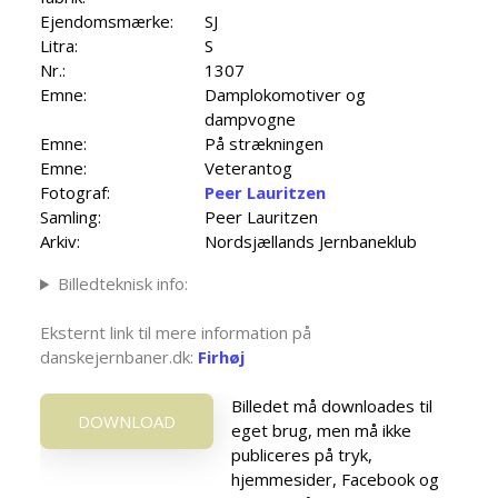
Ejendomsmærke:
SJ
Litra:
S
Nr.:
1307
Emne:
Damplokomotiver og
dampvogne
Emne:
På strækningen
Emne:
Veterantog
Fotograf:
Peer Lauritzen
Samling:
Peer Lauritzen
Arkiv:
Nordsjællands Jernbaneklub
Billedteknisk info:
Eksternt link til mere information på
danskejernbaner.dk:
Firhøj
Billedet må downloades til
DOWNLOAD
eget brug, men må ikke
publiceres på tryk,
hjemmesider, Facebook og